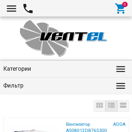
Категории
Фильтр



Вентилятор ADDA
AS08012DB765300