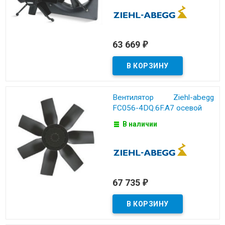
63 669
₽
Вентилятор Ziehl-abegg
FC056-4DQ.6F.A7 осевой
В наличии
67 735
₽