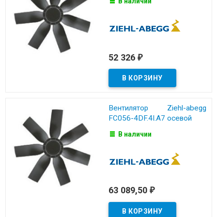
В наличии
52 326
₽
Вентилятор Ziehl-abegg
FC056-4DF.4I.A7 осевой
В наличии
63 089,50
₽