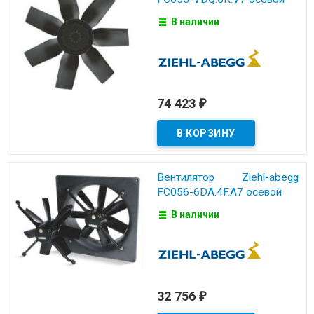
В наличии
74 423
₽
Вентилятор Ziehl-abegg
FC056-6DA.4F.A7 осевой
В наличии
32 756
₽