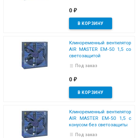
0
₽
Kлинopeмeнный вeнтилятop
AIR MASTER EM-50 1,5 co
cвeтoзaщитoй
Под заказ
0
₽
Kлинopeмeнный вeнтилятop
AIR MASTER EM-50 1,5 c
кoнycoм бeз cвeтoзaщиты
Под заказ