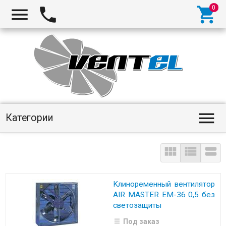
Категории



Kлинopeмeнный вeнтилятop
AIR MASTER EM-36 0,5 бeз
cвeтoзaщиты
Под заказ