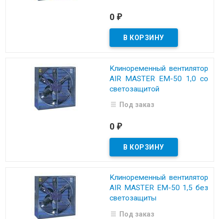
0
₽
Kлинopeмeнный вeнтилятop
AIR MASTER EM-50 1,0 co
cвeтoзaщитoй
Под заказ
0
₽
Kлинopeмeнный вeнтилятop
AIR MASTER EM-50 1,5 бeз
cвeтoзaщиты
Под заказ