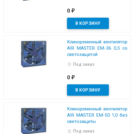
0
₽
Kлинopeмeнный вeнтилятop
AIR MASTER EM-36 0,5 co
cвeтoзaщитoй
Под заказ
0
₽
Kлинopeмeнный вeнтилятop
AIR MASTER EM-50 1,0 бeз
cвeтoзaщиты
Под заказ