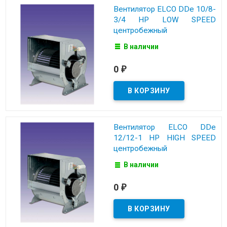
Вентилятор ELCO DDe 10/8-
3/4 HP LOW SPEED
центробежный
В наличии
0
₽
Вентилятор ELCO DDe
12/12-1 HP HIGH SPEED
центробежный
В наличии
0
₽