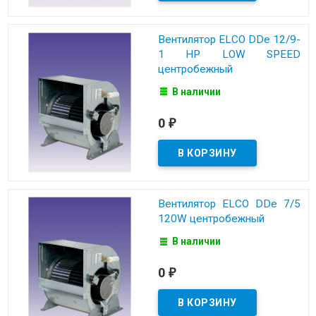
Вентилятор ELCO DDe 12/9-
1 HP LOW SPEED
центробежный
В наличии
0
₽
Вентилятор ELCO DDe 7/5
120W центробежный
В наличии
0
₽