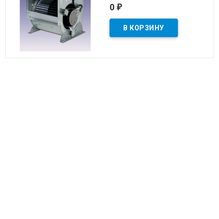
0
₽
Вентилятор ELCO DDe 9/9
400W центробежный
В наличии
0
₽
©
LUFTER
, 2026