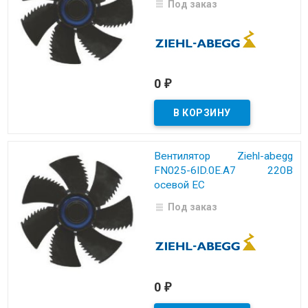
Под заказ
0
₽
Вентилятор Ziehl-abegg
FN025-6ID.0E.A7 220B
осевой EC
Под заказ
0
₽