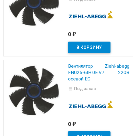
0
₽
Вентилятор Ziehl-abegg
FN025-6IH.0E.V7 220B
осевой EC
Под заказ
0
₽