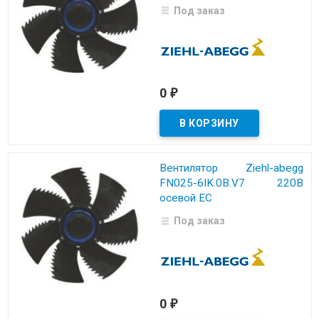
Под заказ
0
₽
Вентилятор Ziehl-abegg
FN025-6IK.0B.V7 220B
осевой EC
Под заказ
0
₽