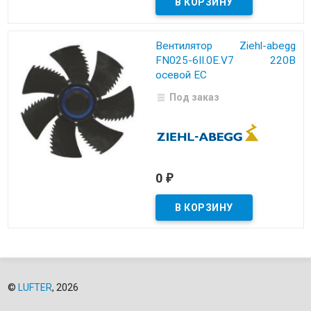
Вентилятор Ziehl-abegg
FN025-6II.0E.V7 220B
осевой EC
Под заказ
0
₽
©
LUFTER
, 2026