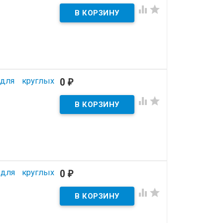


 для круглых
0
₽


 для круглых
0
₽

