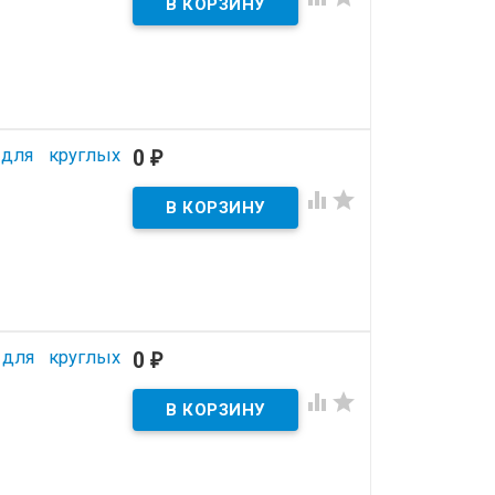
 для круглых
0
₽


 для круглых
0
₽

