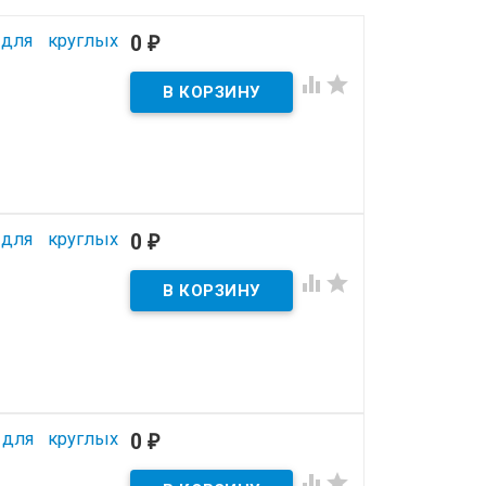
 для круглых
0
₽


 для круглых
0
₽


 для круглых
0
₽

