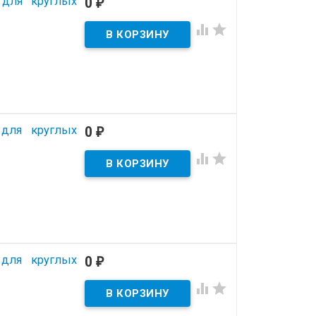
 для круглых
0
₽


 для круглых
0
₽


 для круглых
0
₽

