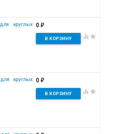
 для круглых
0
₽


 для круглых
0
₽

