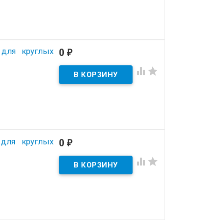
 для круглых
0
₽


 для круглых
0
₽

