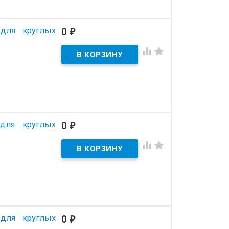
 для круглых
0
₽


 для круглых
0
₽


 для круглых
0
₽