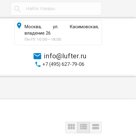

Москва, ул. Касимовская,
владение 26
Пн-Пт 10:00—18:00
info@lufter.ru
+7 (495) 627-79-06


