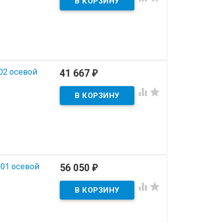
02 осевой
41 667
₽


01 осевой
56 050
₽

