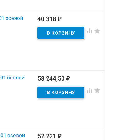
01 осевой
40 318
₽


01 осевой
58 244,50
₽


-01 осевой
52 231
₽