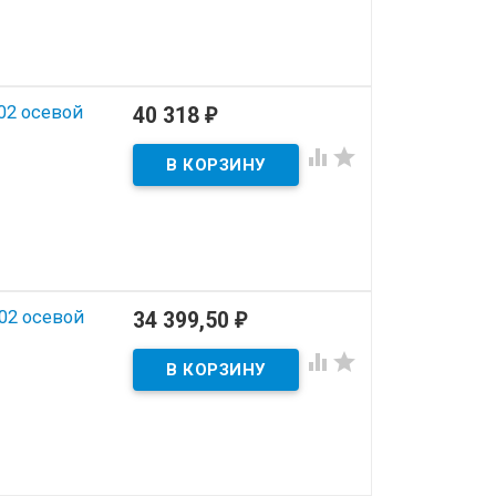
02 осевой
40 318
₽


02 осевой
34 399,50
₽

