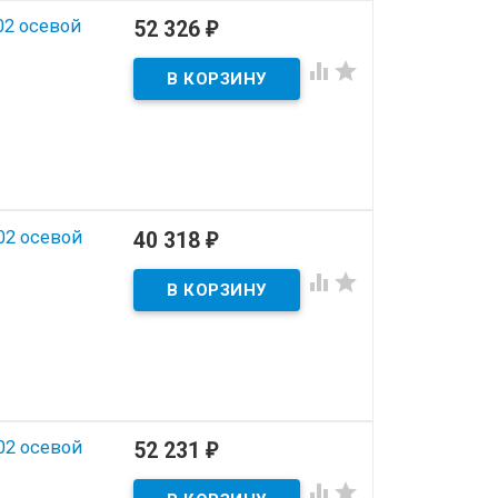
02 осевой
52 326
₽


02 осевой
40 318
₽


02 осевой
52 231
₽

