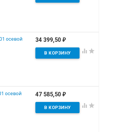
01 осевой
34 399,50
₽


01 осевой
47 585,50
₽

