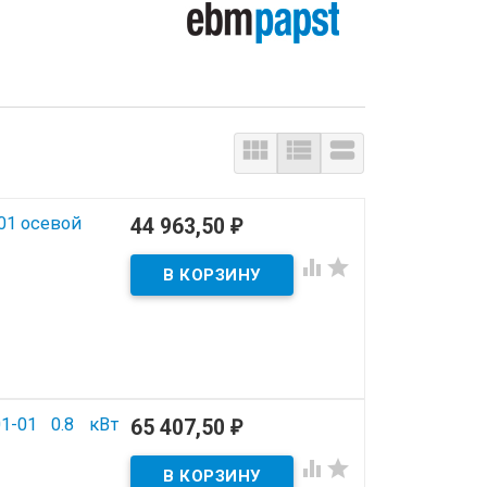
0



01 осевой
44 963,50
₽


1-01 0.8 кВт
65 407,50
₽

