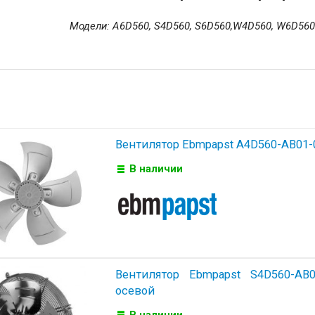
Модели: A6D560, S4D560, S6D560,W4D560, W6D56
Вентилятор Ebmpapst A4D560-AB01-
В наличии
Вентилятор Ebmpapst S4D560-AB0
осевой