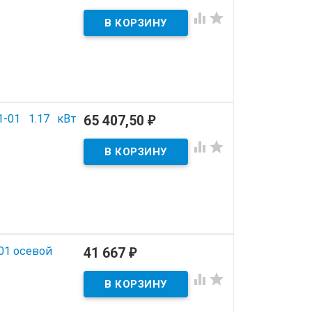


-01 1.17 кВт
65 407,50
₽


01 осевой
41 667
₽

