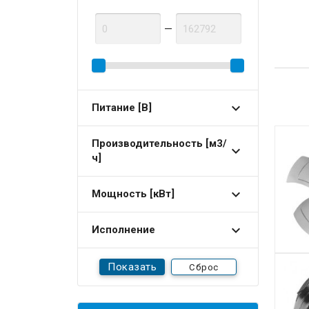
—
Питание [В]
Производительность [м3/
ч]
Мощность [кВт]
Исполнение
Сброс