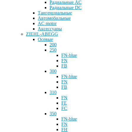
Радиальные AC
Радиальные DC
Тангенциальные
Автомобильные
AС motor
Аксессуары
ZIEHL-ABEGG
Осевые
200
250
FN-blue
FN
FB
300
FN-blue
FN
FB
310
FN
FE
FC
350
FN-blue
FN
FH