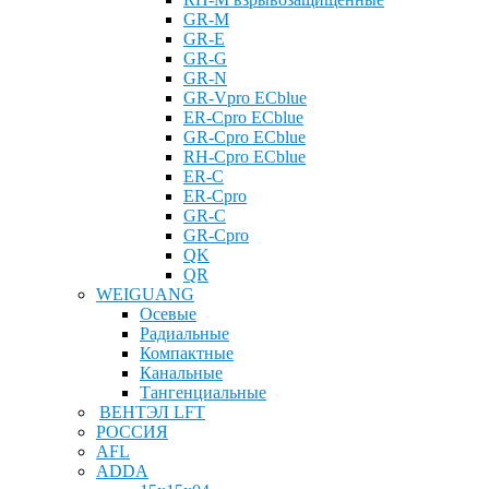
GR-M
GR-E
GR-G
GR-N
GR-Vpro ECblue
ER-Cpro ECblue
GR-Cpro ECblue
RH-Cpro ECblue
ER-C
ER-Cpro
GR-C
GR-Cpro
QK
QR
WEIGUANG
Осевые
Радиальные
Компактные
Канальные
Тангенциальные
ВЕНТЭЛ LFT
РОССИЯ
AFL
ADDA