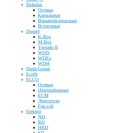
Deltafan
Осевые
Канальные
Взрывобезопасные
Встречные
Dospel
K-Box
M-Box
Tornado II
WDD
WDEx
WDH
Dunli Group
Ecofit
ELCO
Осевые
Центробежные
ECM
Двигатели
Fan-coil
Elektror
ND
RD
HRD
SD