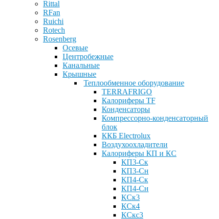
Rittal
RFan
Ruichi
Rotech
Rosenberg
Осевые
Центробежные
Канальные
Крышные
Теплообменное оборудование
ТЕRRAFRIGO
Калориферы TF
Конденсаторы
Компрессорно-конденсаторный
блок
ККБ Electrolux
Воздухоохладители
Калориферы КП и КС
КП3-Ск
КП3-Сн
КП4-Ск
КП4-Сн
КСк3
КСк4
КСкс3