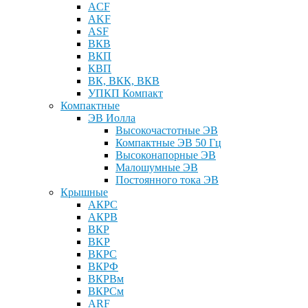
ACF
AKF
ASF
ВКВ
ВКП
КВП
ВК, ВКК, ВКВ
УПКП Компакт
Компактные
ЭВ Иолла
Высокочастотные ЭВ
Компактные ЭВ 50 Гц
Высоконапорные ЭВ
Малошумные ЭВ
Постоянного тока ЭВ
Крышные
АКРС
АКРВ
ВКР
BKP
ВКРC
ВКРФ
ВКРВм
ВКРСм
ARF