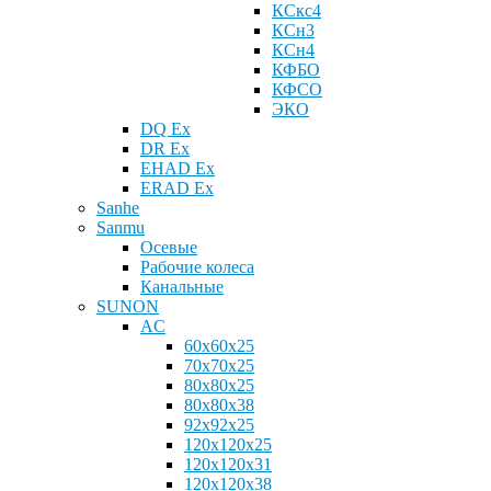
КСкс4
КСн3
КСн4
КФБО
КФСО
ЭКО
DQ Ex
DR Ex
EHAD Ex
ERAD Ex
Sanhe
Sanmu
Осевые
Рабочие колеса
Канальные
SUNON
AC
60x60x25
70x70x25
80x80x25
80x80x38
92x92x25
120x120x25
120x120x31
120x120x38