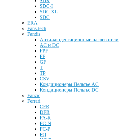
SDR
SDC-I
SDC XL
SDC
ERA
Fans-tech
Fandis
Анти-конденсационные нагреватели
AC и DC
FPF
FF
GF
T
TP
CSV
Кондиционеры Пельтье AC
Кондиционеры Пельтье DC
Fanzic
Ferrari
CFR
DFR
FA-R
FC-N
FC-P
FQ