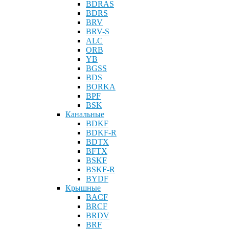
BDRAS
BDRS
BRV
BRV-S
ALC
ORB
YB
BGSS
BDS
BORKA
BPF
BSK
Канальные
BDKF
BDKF-R
BDTX
BFTX
BSKF
BSKF-R
BYDF
Крышные
BACF
BRCF
BRDV
BRF