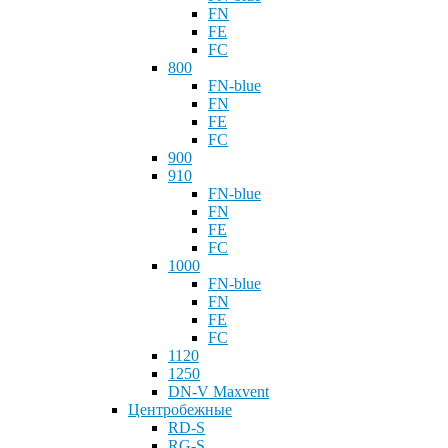
FN
FE
FC
800
FN-blue
FN
FE
FC
900
910
FN-blue
FN
FE
FC
1000
FN-blue
FN
FE
FC
1120
1250
DN-V Maxvent
Центробежные
RD-S
RG-S