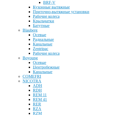
BRF-V
Кухонные вытяжные
Приточно-вытяжные установки
Рабочие колеса
Крыльчатки
Батутные
Blauberg
Осевые
Радиальные
Канальные
Zentripac
Рабочие колеса
Boyoung
Осевые
Центробежные
Канальные
COMEFRI
NICOTRA
ADH
RDH
REM 11
REM 41
RER
RZA
RZM