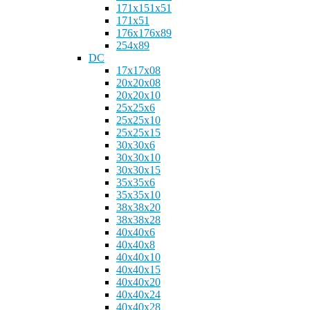
171x151x51
171x51
176x176x89
254x89
DC
17х17x08
20x20x08
20x20x10
25х25x6
25x25x10
25х25x15
30х30x6
30x30x10
30x30x15
35х35x6
35x35x10
38х38x20
38x38x28
40х40x6
40х40x8
40x40x10
40x40x15
40х40x20
40x40x24
40x40x28