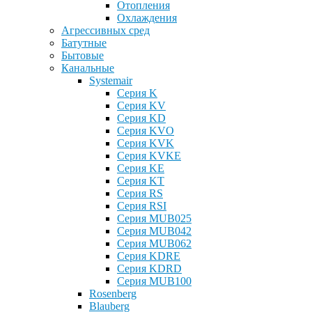
Отопления
Охлаждения
Агрессивных сред
Батутные
Бытовые
Канальные
Systemair
Серия K
Серия KV
Серия KD
Серия KVO
Серия KVK
Серия KVKE
Серия KE
Серия KT
Серия RS
Серия RSI
Серия MUB025
Серия MUB042
Серия MUB062
Серия KDRE
Серия KDRD
Серия MUB100
Rosenberg
Blauberg