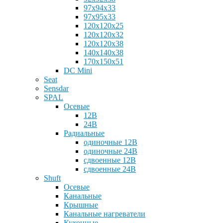
97х94x33
97x95x33
120х120x25
120x120x32
120x120x38
140x140x38
170x150x51
DC Mini
Seat
Sensdar
SPAL
Осевые
12В
24В
Радиальные
одиночные 12В
одиночные 24В
сдвоенные 12В
сдвоенные 24В
Shuft
Осевые
Канальные
Крышные
Канальные нагреватели
Кухонные