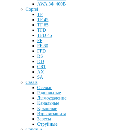
AWA 3Ф 400В
Coprel
TF
TF 45
TF 65
TFD
TFD 45
FF
FF 80
FFD
RS
DD
CRT
AX
SA
Casals
Осевые
Радиальные
Дымоудаление
Канальные
Крышные
Взрывозащита
Завесы
Струйные
Condy-S