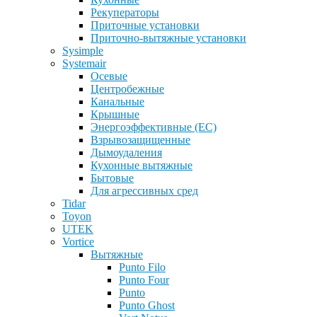
Рекуператоры
Приточные установки
Приточно-вытяжные установки
Sysimple
Systemair
Осевые
Центробежные
Канальные
Крышные
Энергоэффективные (EC)
Взрывозащищенные
Дымоудаления
Кухонные вытяжные
Бытовые
Для агрессивных сред
Tidar
Toyon
UTEK
Vortice
Вытяжные
Punto Filo
Punto Four
Punto
Punto Ghost