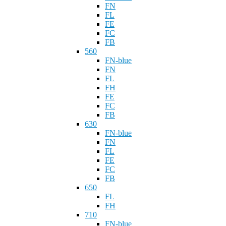
FN
FL
FE
FC
FB
560
FN-blue
FN
FL
FH
FE
FC
FB
630
FN-blue
FN
FL
FE
FC
FB
650
FL
FH
710
FN-blue