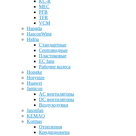
KC-R
MEC
PFB
TFR
VCM
Hangda
HasconWing
Hidria
Стандартные
Серповидные
Пластиковые
EC fans
Рабочие колеса
Hongke
Horynize
Huawei
Jamicon
AC вентиляторы
DC вентиляторы
Воздуходувки
Jasonfan
KEMAO
Kormas
Отопления
Кондиционера