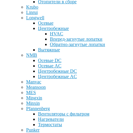
Отопители в сборе
Krubo
Linrui
Longwell
Осевые
Центробежные
HVAC
Вперед-загнутые лопатки
Обратно-загнутые лопатки
Вытяжные
NMB
Осевые DC
Осевые AC
Центробежные DC
Центробежные AC
Manvac
Meansoon
MES
Mingxin
Minxin
Pfannenberg
Вентиляторы с фильтром
Нагреватели
Термостаты
Punker