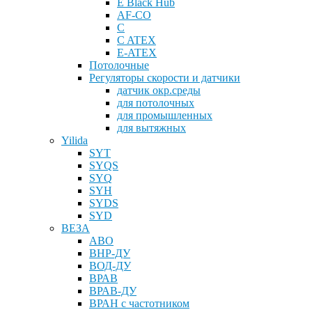
E Black Hub
AF-CO
C
C ATEX
E-ATEX
Потолочные
Регуляторы скорости и датчики
датчик окр.среды
для потолочных
для промышленных
для вытяжных
Yilida
SYT
SYQS
SYQ
SYH
SYDS
SYD
ВЕЗА
АВО
ВНР-ДУ
ВОД-ДУ
ВРАВ
ВРАВ-ДУ
ВРАН с частотником