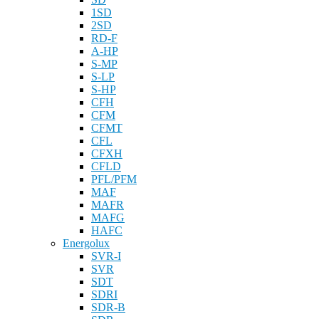
1SD
2SD
RD-F
A-HP
S-MP
S-LP
S-HP
CFH
CFM
CFMT
CFL
CFXH
CFLD
PFL/PFM
MAF
MAFR
MAFG
HAFC
Energolux
SVR-I
SVR
SDT
SDRI
SDR-B