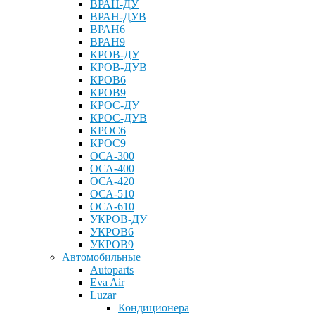
ВРАН-ДУ
ВРАН-ДУВ
ВРАН6
ВРАН9
КРОВ-ДУ
КРОВ-ДУВ
КРОВ6
КРОВ9
КРОС-ДУ
КРОС-ДУВ
КРОС6
КРОС9
ОСА-300
ОСА-400
ОСА-420
ОСА-510
ОСА-610
УКРОВ-ДУ
УКРОВ6
УКРОВ9
Aвтомобильные
Autoparts
Eva Air
Luzar
Кондиционера