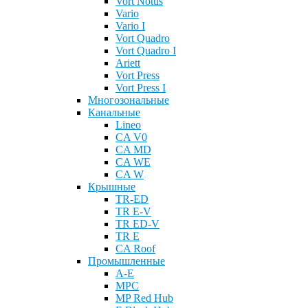
Vort Notus
Vario
Vario I
Vort Quadro
Vort Quadro I
Ariett
Vort Press
Vort Press I
Многозональные
Канальные
Lineo
CA V0
CA MD
CA WE
CA W
Крышные
TR-ED
TR E-V
TR ED-V
TR E
CA Roof
Промышленные
A-E
MPC
MP Red Hub