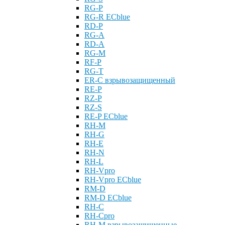
RG-P
RG-R ECblue
RD-P
RG-A
RD-A
RG-M
RF-P
RG-T
ER-С взрывозащищенный
RE-P
RZ-P
RZ-S
RE-P ECblue
RH-M
RH-G
RH-E
RH-N
RH-L
RH-Vpro
RH-Vpro ECblue
RM-D
RM-D ECblue
RH-C
RH-Cpro
RH-M взрывозащищенные