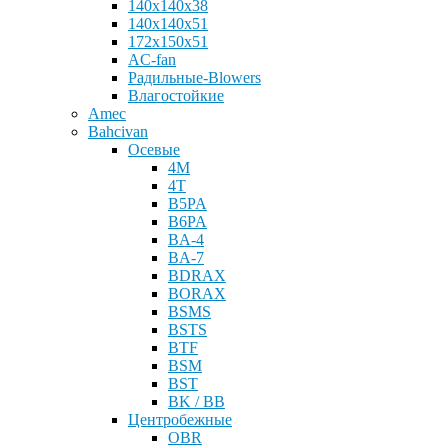
140x140x38
140x140x51
172x150x51
AC-fan
Радильные-Blowers
Влагостойкие
Amec
Bahcivan
Осевые
4M
4Т
B5PA
B6PA
BA-4
BA-7
BDRAX
BORAX
BSMS
BSTS
BTF
BSM
BST
BK / BB
Центробежные
OBR