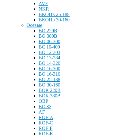
AVF
NKR
ВКОПв 25-188
ВКОПв 30-160
Осевые
ВО 220В
ВО 380В
ВО 06-300
ВС 10-400
ВО 12-303
ВО 13-284
ВО 14-320
ВО 16-300
ВО 16-310
ВО 25-188
ВО 30-160
ВОК 220В
ВОК 380В
ОВР
ВО-Ф
AF
ROF-A
ROF-C
ROF-F
ROF-K