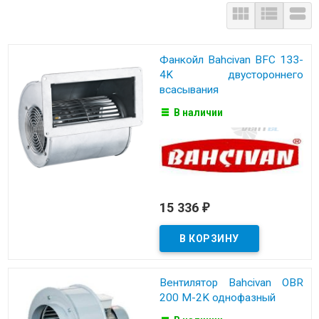



Фанкойл Bahcivan BFC 133-
4K двустороннего
всасывания
В наличии
15 336
₽
Вентилятор Bahcivan OBR
200 M-2K однофазный