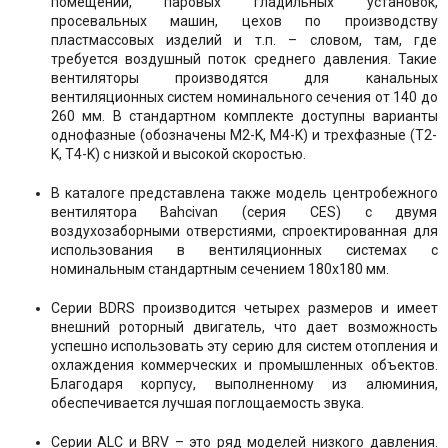
помещений, паровых гладильных установок,
просевальных машин, цехов по производству
пластмассовых изделий и т.п. – словом, там, где
требуется воздушный поток среднего давления. Такие
вентиляторы производятся для канальных
вентиляционных систем номинального сечения от 140 до
260 мм. В стандартном комплекте доступны варианты
однофазные (обозначены М2-K, M4-K) и трехфазные (T2-
K, T4-K) с низкой и высокой скоростью.
В каталоге представлена также модель центробежного
вентилятора Bahcivan (серия CES) с двумя
воздухозаборными отверстиями, спроектированная для
использования в вентиляционных системах с
номинальным стандартным сечением 180x180 мм.
Серии BDRS производится четырех размеров и имеет
внешний роторный двигатель, что дает возможность
успешно использовать эту серию для систем отопления и
охлаждения коммерческих и промышленных объектов.
Благодаря корпусу, выполненному из алюминия,
обеспечивается лучшая поглощаемость звука.
Серии ALC и BRV – это ряд моделей низкого давления.