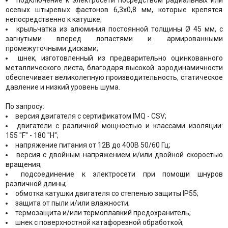
подключение к электросети посредством радиальных или
осевых штыревых фастонов 6,3x0,8 мм, которые крепятся
непосредственно к катушке;
крыльчатка из алюминия постоянной толщины Ø 45 мм, с
загнутыми вперед лопастями и армированными
промежуточными дисками;
шнек, изготовленный из предварительно оцинкованного
металлического листа, благодаря высокой аэродинамичности
обеспечивает великолепную производительность, статическое
давление и низкий уровень шума.
По запросу:
версия двигателя с сертификатом IMQ - CSV;
двигатели с различной мощностью и классами изоляции:
155 "F" - 180 "H";
напряжение питания от 12В до 400В 50/60 Гц;
версия с двойным напряжением и/или двойной скоростью
вращения;
подсоединение к электросети при помощи шнуров
различной длины;
обмотка катушки двигателя со степенью защиты IP55;
защита от пыли и/или влажности;
термозащита и/или термоплавкий предохранитель;
шнек с поверхностной катафорезной обработкой;