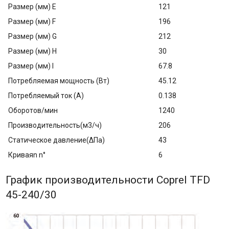
Размер (мм) E
121
Размер (мм) F
196
Размер (мм) G
212
Размер (мм) H
30
Размер (мм) I
67.8
Потребляемая мощность (Вт)
45.12
Потребляемый ток (A)
0.138
Оборотов/мин
1240
Производительность(м3/ч)
206
Статическое давление(ΔПа)
43
Криваяn n°
6
График производительности Coprel TFD
45-240/30